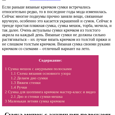
Если раньше вязаные крючком сумки встречались
относительно редко, то в последние годы мода изменилась.
Сейчас многие подиумы прочно заняли вещи, связанные
вручную, особенно это касается украшений и сумок. Сейчас в
тренде простая пляжная сумка, сумка мешок, торба, мочила, и
так далее. Очень актуальны сумки крючком из толстого
акрила на каждый день. Вязаные сумки не должны сильно
растягиваться – их лучше вязать крючком из толстой пряжи и
не слишком толстым крючком. Вязаная сумка своими руками
крючком со схемами – отличный вариант на лето.
Содержание:
1
Сумка мешок с ажурными полосками
1.1
Схема вязания основного узора
1.2
Делаем дно сумки
1.3
Вяжем стенки
1.4
Ручки
2
Сумка для шоппинга крючком мастер-класс и видео
2.1
Дно и стенки сумки-мешка
3
Маленькая летняя сумка крючком
Сумка мешок с ажурными полосками