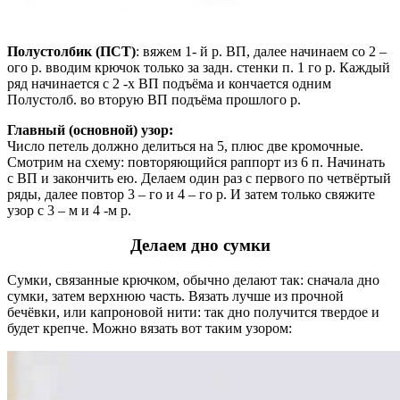
Полустолбик (ПСТ)
: вяжем 1- й р. ВП, далее начинаем со 2 –
ого р. вводим крючок только за задн. стенки п. 1 го р. Каждый
ряд начинается с 2 -х ВП подъёма и кончается одним
Полустолб. во вторую ВП подъёма прошлого р.
Главный (основной) узор:
Число петель должно делиться на 5, плюс две кромочные.
Смотрим на схему: повторяющийся раппорт из 6 п. Начинать
с ВП и закончить ею. Делаем один раз с первого по четвёртый
ряды, далее повтор 3 – го и 4 – го р. И затем только свяжите
узор с 3 – м и 4 -м р.
Делаем дно сумки
Сумки, связанные крючком, обычно делают так: сначала дно
сумки, затем верхнюю часть. Вязать лучше из прочной
бечёвки, или капроновой нити: так дно получится твердое и
будет крепче. Можно вязать вот таким узором: