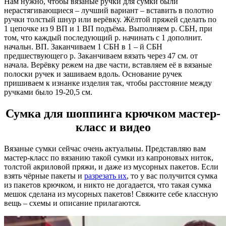
Нам нужно, чтобы вязаные ручки для сумки были
нерастягивающиеся – лучший вариант – вставить в полотно
ручки толстый шнур или верёвку. Жёлтой пряжей сделать по
1 цепочке из 9 ВП и 1 ВП подъёма. Выполняем р. СБН, при
том, что каждый последующий р. начинать с 1 дополнит.
начальн. ВП. Заканчиваем 1 СБН в 1 – й СБН
предшествующего р. Заканчиваем вязать через 47 см. от
начала. Верёвку режем на две части, вставляем её в вязаные
полоски ручек и зашиваем вдоль. Основание ручек
пришиваем к изнанке изделия так, чтобы расстояние между
ручками было 19-20,5 см.
Сумка для шоппинга крючком мастер-
класс и видео
Вязаные сумки сейчас очень актуальны. Представляю вам
мастер-класс по вязанию такой сумки из капроновых ниток,
толстой акриловой пряжи, и даже из мусорных пакетов. Если
взять чёрные пакеты и
разрезать их
, то у вас получится сумка
из пакетов крючком, и никто не догадается, что такая сумка
мешок сделана из мусорных пакетов! Свяжите себе классную
вещь – схемы и описание прилагаются.